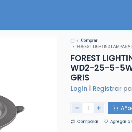
Inicio
Nuestra Tienda
Quiénes somos
Contactános
Comprar
FOREST LIGHTING LAMPARA 
FOREST LIGHT
WD2-25-5-5W
GRIS
Login
|
Registrar
pa
Añad
Comparar
Agregar a 